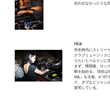
合わせなかったりな自
rica
学生時代にストリー
クラブミュージックに
りたいとベルリンに
きず。帰国後、ロック
動を始める。 現在は地元
SOL』を主催。4つ
ク、ダブなどジャン
探究している。