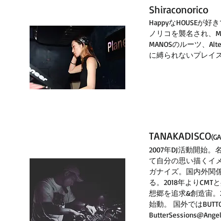
Shiraconorico
HappyなHOUSE
ノリコを襲名され、M
MANOSのルーツ、Alte
に縛られないプレイス
TANAKADISCO
(G
2007年DJ活動開始。
て自分の思い描くイ
ガナイズ。国内外関係
る。2018年よりCMT
想郷を追求&創造宙。2022年
始動。 国外ではBUTTONS@:
ButterSessions@Ange