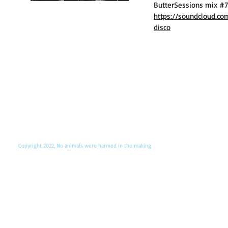
ButterSessions mix #
https://soundcloud.co
disco
Copyright 2022, No animals were harmed in the making