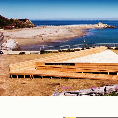
home
artist
t