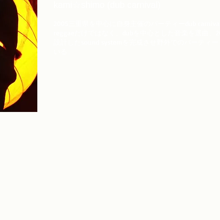
kami☆shimo (dub carnival)
2005三重県を中心に自身主催のパーティーdub carniva
reggaeだけではなく、dubを中心とした音楽を選曲、2
設計したsound systemを完成させ野外でのパーティ
いる。