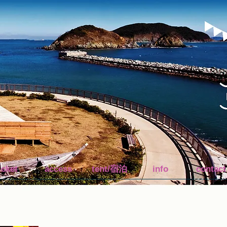
icket
access
tent/宿泊
info
contact