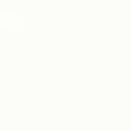
l を始動。
008年自身が
ーも開催して